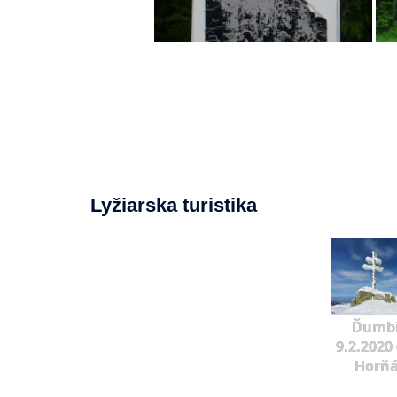
Lyžiarska turistika
Ďumbi
9.2.2020 
Horňá