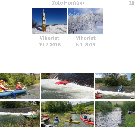
(foto Horňák)
28
Vihorlat
Vihorlat
19.2.2018
6.1.2018