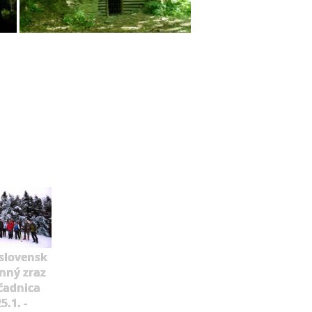
slovensk
mný zraz
čadnica
5.1. -