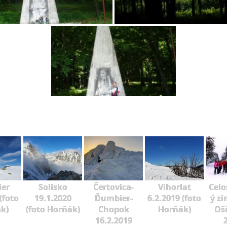
er
Solisko
Čertovica-
Vihorlat
Celo
(foto
19.1.2020
Ďumbier-
6.2.2019 (foto
ý zi
k)
(foto Horňák)
Chopok
Horňák)
Oš
16.2.2019
2