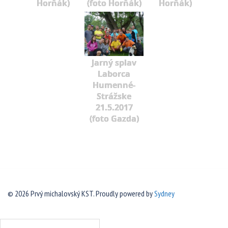
Horňák)
(foto Horňák)
Horňák)
Jarný splav
Laborca
Humenné-
Strážske
21.5.2017
(foto Gazda)
© 2026 Prvý michalovský KST. Proudly powered by
Sydney
Hľadať: