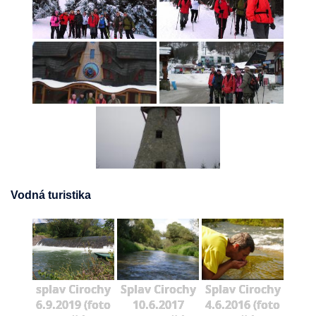
Vodná turistika
splav Cirochy
Splav Cirochy
Splav Cirochy
6.9.2019 (foto
10.6.2017
4.6.2016 (foto