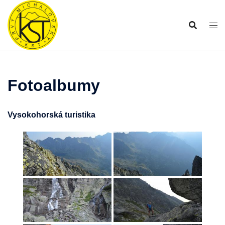
Preskočiť
na
obsah
Fotoalbumy
Vysokohorská turistika