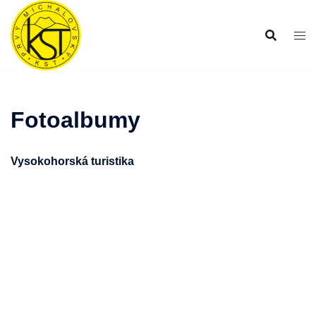
Preskočiť
na
obsah
Fotoalbumy
Vysokohorská turistika