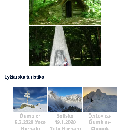
Lyžiarska turistika
Ďumbier
Solisko
Čertovica-
9.2.2020 (foto
19.1.2020
Ďumbier-
Horňák)
(foto Horňák)
Chopok