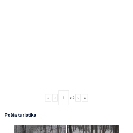
«
‹
z
2
›
»
Pešia turistika