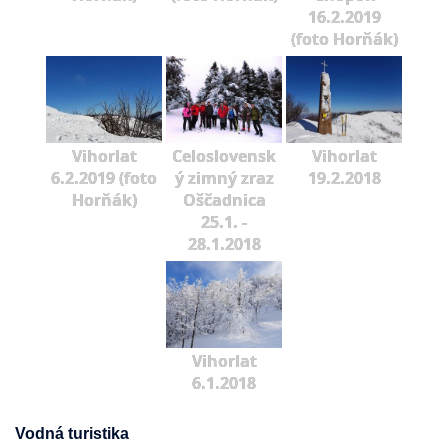
16.2.2019
(foto Horňák)
Vihorlat
Celoslovensk
Vihorlat
6.2.2019 (foto
ý zimný zraz
19.2.2018
Horňák)
Oščadnica
25.1. -
28.1.2018
Vihorlat
6.1.2018
Vodná turistika