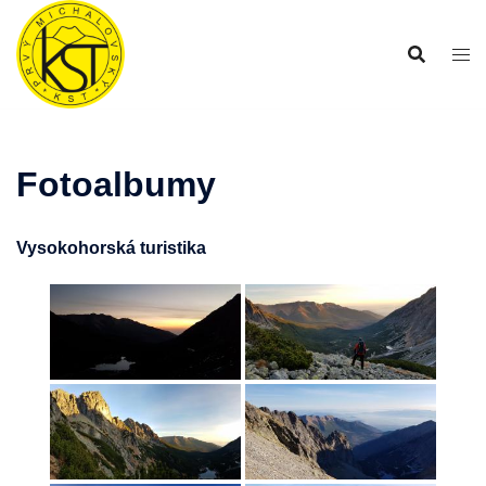
Preskočiť
na
obsah
Fotoalbumy
Vysokohorská turistika