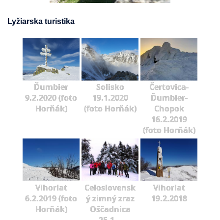
Lyžiarska turistika
Ďumbier
Solisko
Čertovica-
9.2.2020 (foto
19.1.2020
Ďumbier-
Horňák)
(foto Horňák)
Chopok
16.2.2019
(foto Horňák)
Vihorlat
Celoslovensk
Vihorlat
6.2.2019 (foto
ý zimný zraz
19.2.2018
Horňák)
Oščadnica