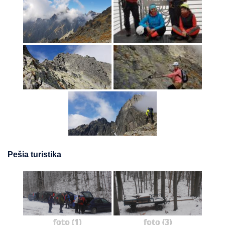
Pešia turistika
foto (1)
foto (3)