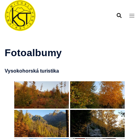
Preskočiť
na
obsah
Fotoalbumy
Vysokohorská turistika