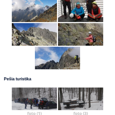
Pešia turistika
foto (1)
foto (3)