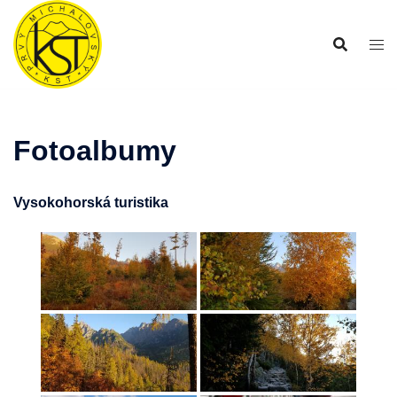
Preskočiť
na
obsah
Fotoalbumy
Vysokohorská turistika