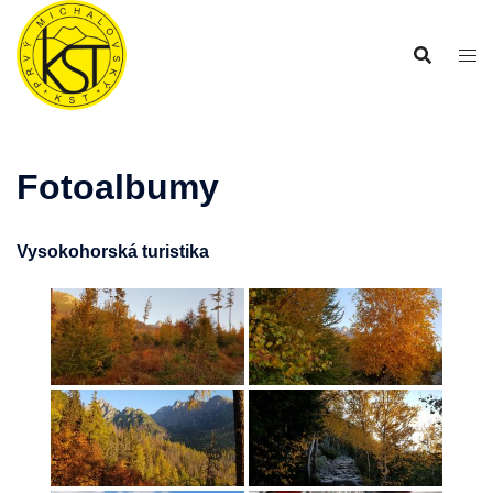
Preskočiť
na
obsah
Fotoalbumy
Vysokohorská turistika