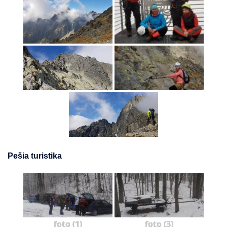
Pešia turistika
foto (1)
foto (3)