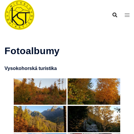
Preskočiť
na
obsah
Fotoalbumy
Vysokohorská turistika