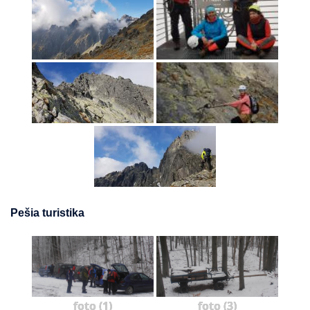
Pešia turistika
foto (1)
foto (3)