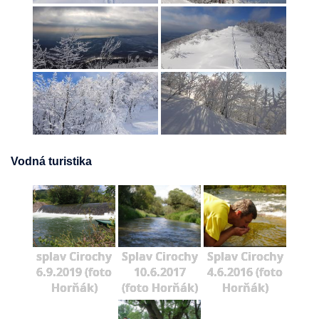
Vodná turistika
splav Cirochy
Splav Cirochy
Splav Cirochy
6.9.2019 (foto
10.6.2017
4.6.2016 (foto
Horňák)
(foto Horňák)
Horňák)