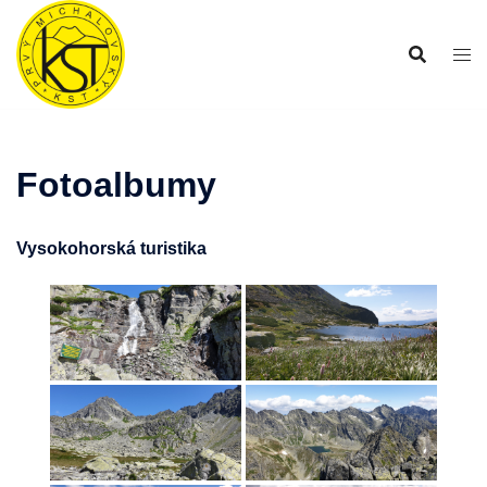
Preskočiť
na
obsah
Fotoalbumy
Vysokohorská turistika