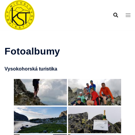
Preskočiť
na
obsah
Fotoalbumy
Vysokohorská turistika