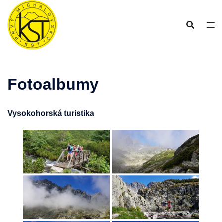
Preskočiť
na
obsah
Fotoalbumy
Vysokohorská turistika