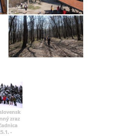
slovensk
mný zraz
čadnica
5.1. -