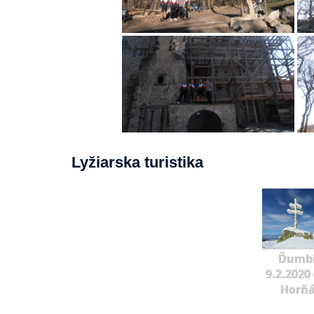
Lyžiarska turistika
Ďumbi
9.2.2020 
Horňá