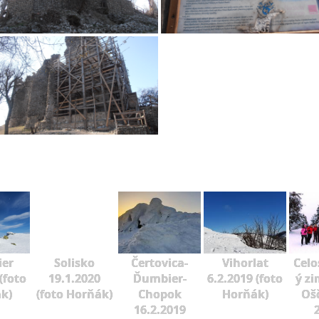
er
Solisko
Čertovica-
Vihorlat
Celo
(foto
19.1.2020
Ďumbier-
6.2.2019 (foto
ý zi
k)
(foto Horňák)
Chopok
Horňák)
Oš
16.2.2019
2