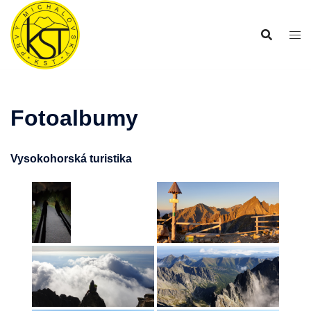
Preskočiť
na
obsah
Fotoalbumy
Vysokohorská turistika