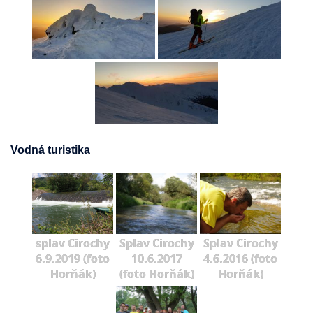
Vodná turistika
splav Cirochy
Splav Cirochy
Splav Cirochy
6.9.2019 (foto
10.6.2017
4.6.2016 (foto
Horňák)
(foto Horňák)
Horňák)