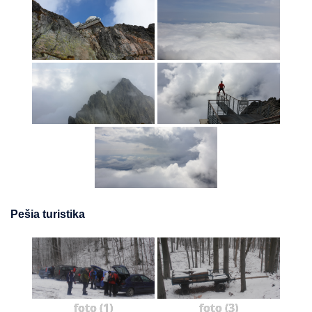
Pešia turistika
foto (1)
foto (3)