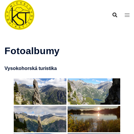
Preskočiť
na
obsah
Fotoalbumy
Vysokohorská turistika