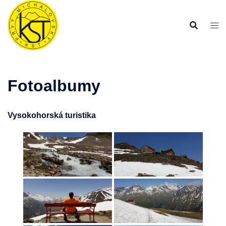
Preskočiť
na
obsah
Fotoalbumy
Vysokohorská turistika