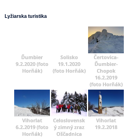
Lyžiarska turistika
Ďumbier
Solisko
Čertovica-
9.2.2020 (foto
19.1.2020
Ďumbier-
Horňák)
(foto Horňák)
Chopok
16.2.2019
(foto Horňák)
Vihorlat
Celoslovensk
Vihorlat
6.2.2019 (foto
ý zimný zraz
19.2.2018
Horňák)
Oščadnica