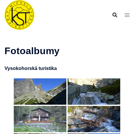
Preskočiť
na
obsah
Fotoalbumy
Vysokohorská turistika