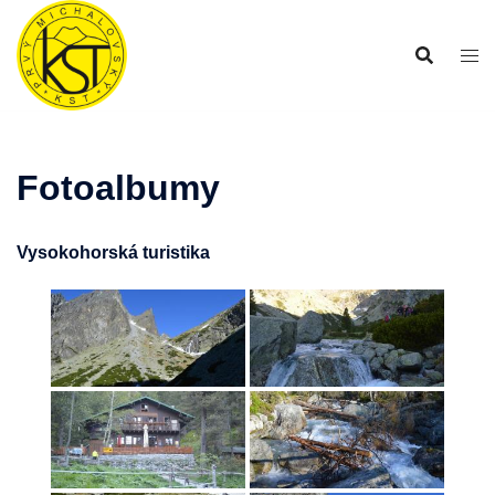
Preskočiť
na
obsah
Fotoalbumy
Vysokohorská turistika