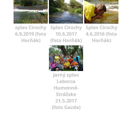
splav Cirochy
Splav Cirochy
Splav Cirochy
6.9.2019 (foto
10.6.2017
4.6.2016 (foto
Horňák)
(foto Horňák)
Horňák)
Jarný splav
Laborca
Humenné-
Strážske
21.5.2017
(foto Gazda)