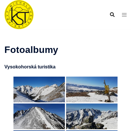
Preskočiť
na
obsah
Fotoalbumy
Vysokohorská turistika