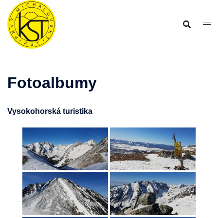
Preskočiť
na
obsah
Fotoalbumy
Vysokohorská turistika