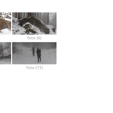
foto (6)
foto (11)