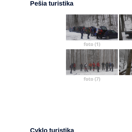
Pešia turistika
foto (1)
foto (7)
Cyklo turistika