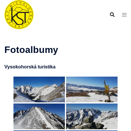
Preskočiť
na
obsah
Fotoalbumy
Vysokohorská turistika