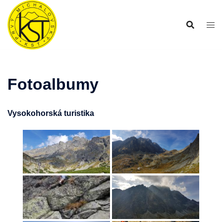
Preskočiť
na
obsah
Fotoalbumy
Vysokohorská turistika