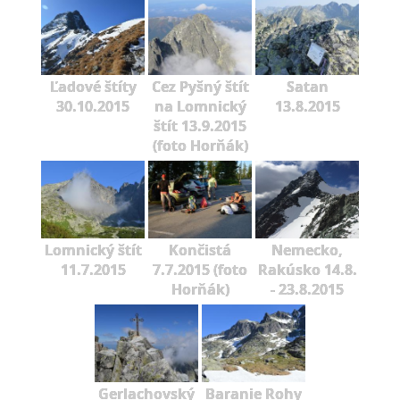
Ľadové štíty
Cez Pyšný štít
Satan
30.10.2015
na Lomnický
13.8.2015
štít 13.9.2015
(foto Horňák)
Lomnický štít
Končistá
Nemecko,
11.7.2015
7.7.2015 (foto
Rakúsko 14.8.
Horňák)
- 23.8.2015
Gerlachovský
Baranie Rohy