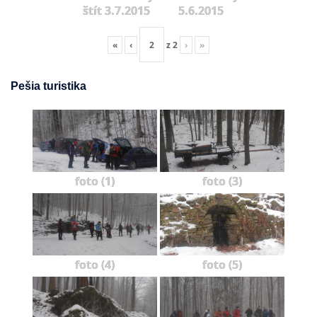
štít 3.7.2015
5.6.2015
«
‹
z
2
›
»
Pešia turistika
foto (1)
foto (3)
foto (4)
foto (5)