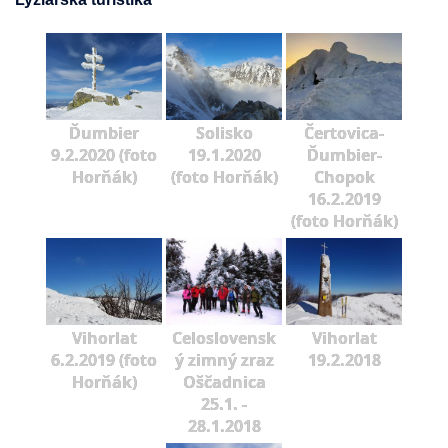
Ďumbier
Solisko
Čertovica-
9.2.2020 (foto
19.1.2020
Ďumbier-
Horňák)
(foto Horňák)
Chopok
16.2.2019
(foto Horňák)
Vihorlat
Celoslovensk
Vihorlat
6.2.2019 (foto
ý zimný zraz
19.2.2018
Horňák)
Oščadnica
25.1. -
28.1.2018