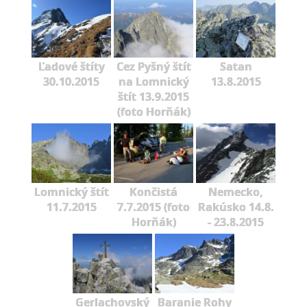
Ľadové štíty
Cez Pyšný štít
Satan
30.10.2015
na Lomnický
13.8.2015
štít 13.9.2015
(foto Horňák)
Lomnický štít
Končistá
Nemecko,
11.7.2015
7.7.2015 (foto
Rakúsko 14.8.
Horňák)
- 23.8.2015
Gerlachovský
Baranie Rohy