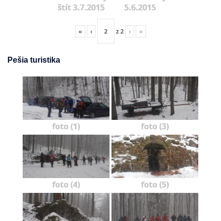
štít 3.7.2015
5.6.2015
«
‹
z
2
›
»
Pešia turistika
foto (1)
foto (3)
foto (4)
foto (5)