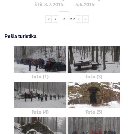
štít 3.7.2015
5.6.2015
«
‹
z
2
›
»
Pešia turistika
foto (1)
foto (3)
foto (4)
foto (5)