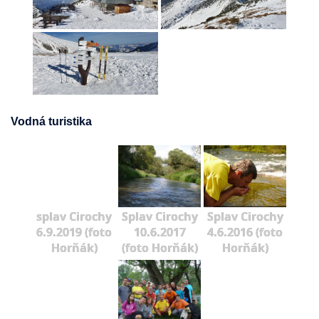
Vodná turistika
splav Cirochy
Splav Cirochy
Splav Cirochy
6.9.2019 (foto
10.6.2017
4.6.2016 (foto
Horňák)
(foto Horňák)
Horňák)