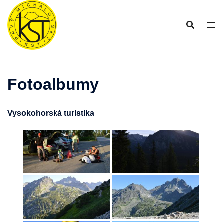
Preskočiť
na
obsah
Fotoalbumy
Vysokohorská turistika