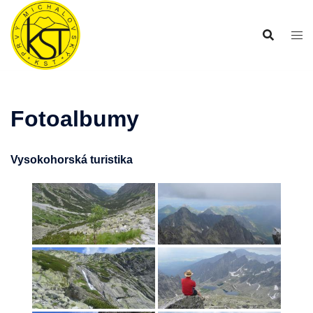
Preskočiť
na
obsah
Fotoalbumy
Vysokohorská turistika