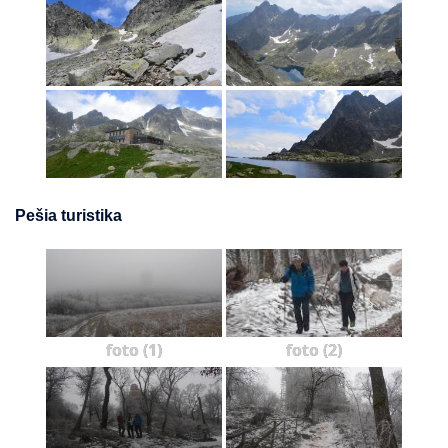
Pešia turistika
foto (1)
foto (2)