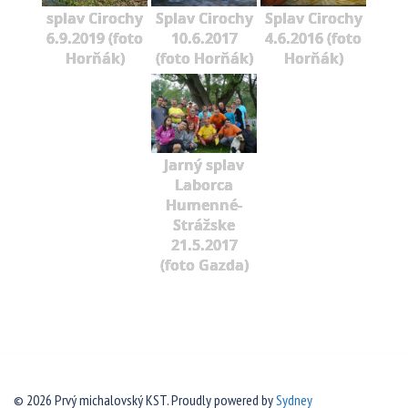
splav Cirochy
Splav Cirochy
Splav Cirochy
6.9.2019 (foto
10.6.2017
4.6.2016 (foto
Horňák)
(foto Horňák)
Horňák)
Jarný splav
Laborca
Humenné-
Strážske
21.5.2017
(foto Gazda)
© 2026 Prvý michalovský KST. Proudly powered by
Sydney