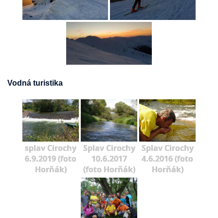
Vodná turistika
splav Cirochy
Splav Cirochy
Splav Cirochy
6.9.2019 (foto
10.6.2017
4.6.2016 (foto
Horňák)
(foto Horňák)
Horňák)