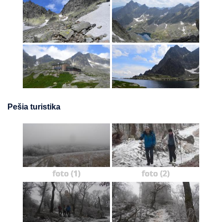
Pešia turistika
foto (1)
foto (2)