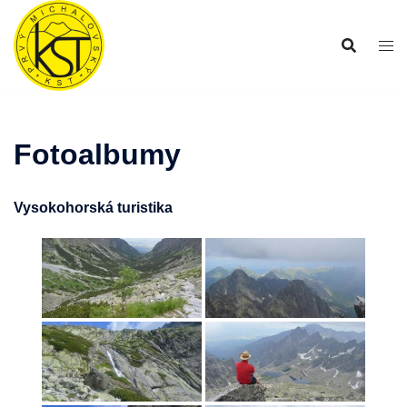
Preskočiť
na
obsah
Fotoalbumy
Vysokohorská turistika