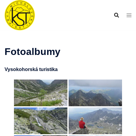
Preskočiť
na
obsah
Fotoalbumy
Vysokohorská turistika