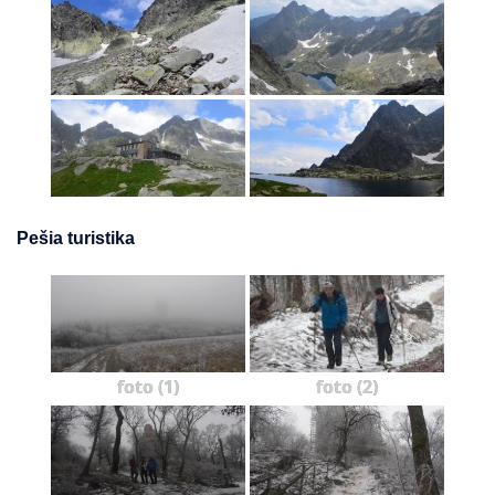
Pešia turistika
foto (1)
foto (2)