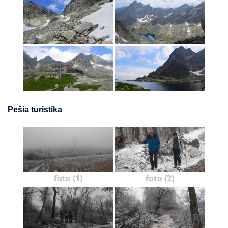
Pešia turistika
foto (1)
foto (2)