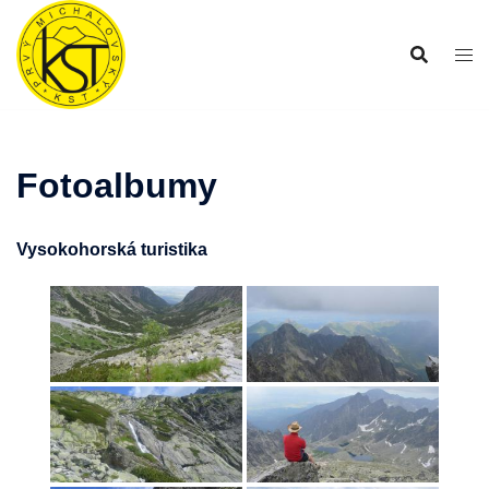
Preskočiť
na
obsah
Fotoalbumy
Vysokohorská turistika