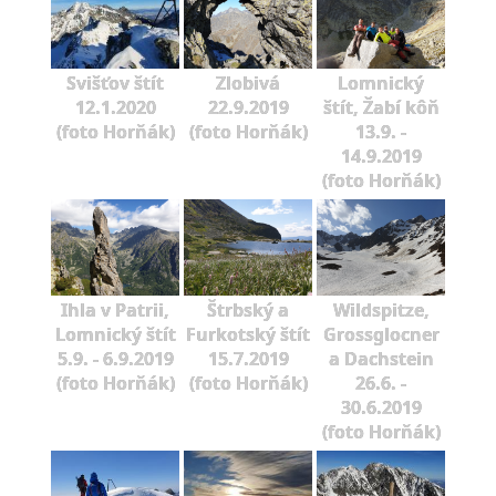
Svišťov štít
Zlobivá
Lomnický
12.1.2020
22.9.2019
štít, Žabí kôň
(foto Horňák)
(foto Horňák)
13.9. -
14.9.2019
(foto Horňák)
Ihla v Patrii,
Štrbský a
Wildspitze,
Lomnický štít
Furkotský štít
Grossglocner
5.9. - 6.9.2019
15.7.2019
a Dachstein
(foto Horňák)
(foto Horňák)
26.6. -
30.6.2019
(foto Horňák)