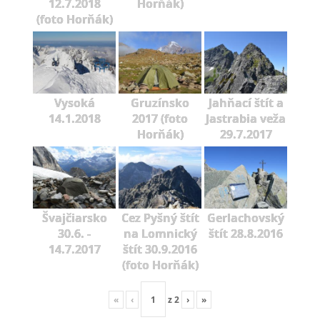
12.7.2018
Horňák)
(foto Horňák)
Vysoká
Gruzínsko
Jahňací štít a
14.1.2018
2017 (foto
Jastrabia veža
Horňák)
29.7.2017
Švajčiarsko
Cez Pyšný štít
Gerlachovský
30.6. -
na Lomnický
štít 28.8.2016
14.7.2017
štít 30.9.2016
(foto Horňák)
«
‹
z
2
›
»