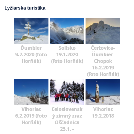
Lyžiarska turistika
Ďumbier
Solisko
Čertovica-
9.2.2020 (foto
19.1.2020
Ďumbier-
Horňák)
(foto Horňák)
Chopok
16.2.2019
(foto Horňák)
Vihorlat
Celoslovensk
Vihorlat
6.2.2019 (foto
ý zimný zraz
19.2.2018
Horňák)
Oščadnica
25.1. -