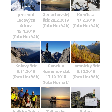
prechod
Gerlachovský
Končista
Ľadových
štít 28.2.2019
17.2.2019
štítov
(foto Horňák)
(foto Horňák)
19.4.2019
(foto Horňák)
Kolový štít
Ganek a
Lomnický štít
8.11.2018
Rumanov štít
9.10.2018
(foto Horňák)
13.10.2018
(foto Horňák)
(foto Horňák)
Velicky Zub a
Taliansko
Satan