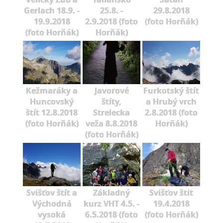
Gerlach 18.9. -
25.8. -
29.8.2018
19.9.2018
2.9.2018 (foto
(foto Horňák)
(foto Horňák)
Horňák)
Kežmaráky a
Javorové
Furkotský štít
Huncovský
štíty,
a Hrubý vrch
štít 12.8.2018
Strelecka
2.8.2018 (foto
(foto Horňák)
veža 8.8.2018
Horňák)
(foto Horňák)
Svišťov štít a
Základný
Svišťov štit
Východná
kurz VHT 4.5. -
19.4.2018
vysoká
6.5.2018 (foto
(foto Horňák)