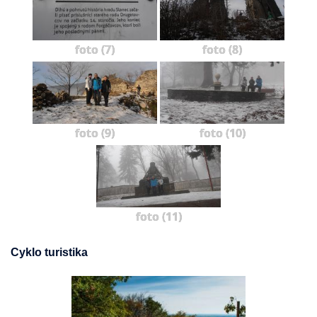
foto (7)
foto (8)
foto (9)
foto (10)
foto (11)
Cyklo turistika