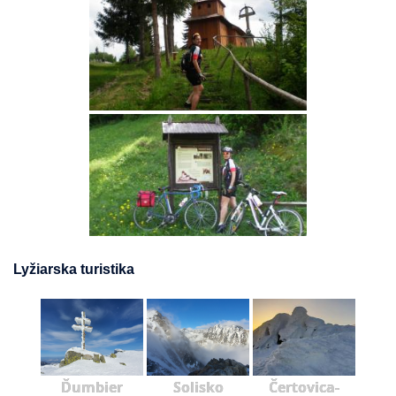
Lyžiarska turistika
Ďumbier
Solisko
Čertovica-