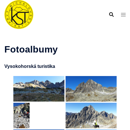
Preskočiť
na
obsah
Fotoalbumy
Vysokohorská turistika