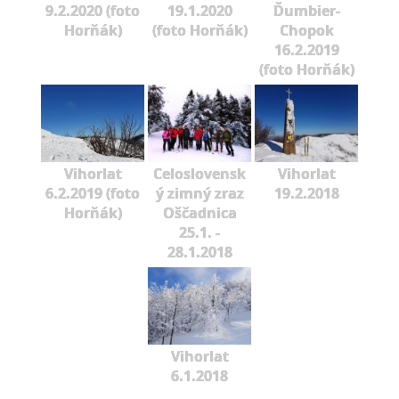
9.2.2020 (foto
19.1.2020
Ďumbier-
Horňák)
(foto Horňák)
Chopok
16.2.2019
(foto Horňák)
Vihorlat
Celoslovensk
Vihorlat
6.2.2019 (foto
ý zimný zraz
19.2.2018
Horňák)
Oščadnica
25.1. -
28.1.2018
Vihorlat
6.1.2018