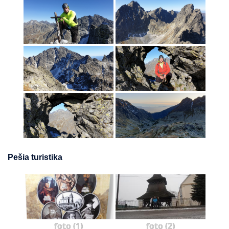
Pešia turistika
foto (1)
foto (2)