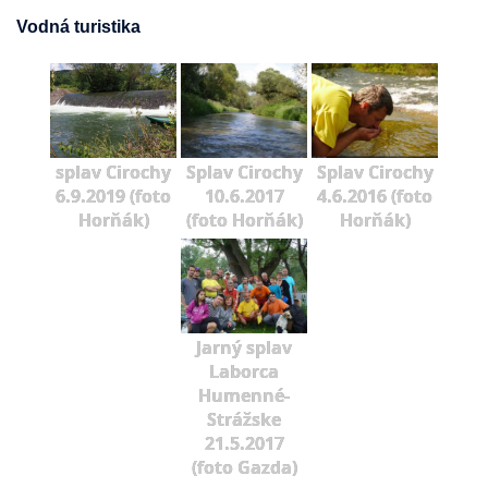
Vodná turistika
splav Cirochy
Splav Cirochy
Splav Cirochy
6.9.2019 (foto
10.6.2017
4.6.2016 (foto
Horňák)
(foto Horňák)
Horňák)
Jarný splav
Laborca
Humenné-
Strážske
21.5.2017
(foto Gazda)