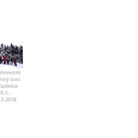
slovensk
mný zraz
čadnica
5.1. -
.1.2018