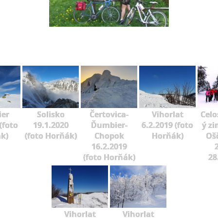
er
Solisko
Čertovica-
Vihorlat
Celo
(foto
19.1.2020
Ďumbier-
6.2.2019 (foto
ý zi
k)
(foto Horňák)
Chopok
Horňák)
Oš
16.2.2019
2
(foto Horňák)
28
Vihorlat
Vihorlat