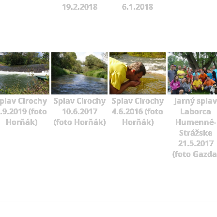
19.2.2018
6.1.2018
plav Cirochy
Splav Cirochy
Splav Cirochy
Jarný splav
.9.2019 (foto
10.6.2017
4.6.2016 (foto
Laborca
Horňák)
(foto Horňák)
Horňák)
Humenné-
Strážske
21.5.2017
(foto Gazda