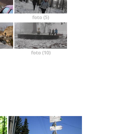
foto (5)
foto (10)