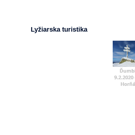
Lyžiarska turistika
Ďumbi
9.2.2020 
Horňá