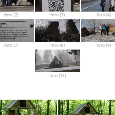
foto (2)
foto (3)
foto (4)
foto (7)
foto (8)
foto (9)
foto (11)