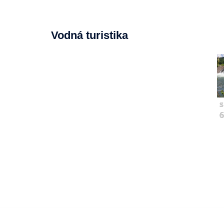
Vodná turistika
s
6