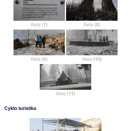
foto (7)
foto (8)
foto (9)
foto (10)
foto (11)
Cyklo turistika