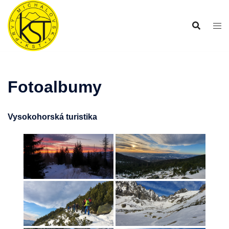
Preskočiť
na
obsah
Fotoalbumy
Vysokohorská turistika