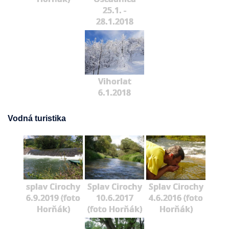
25.1. -
28.1.2018
Vihorlat
6.1.2018
Vodná turistika
splav Cirochy
Splav Cirochy
Splav Cirochy
6.9.2019 (foto
10.6.2017
4.6.2016 (foto
Horňák)
(foto Horňák)
Horňák)