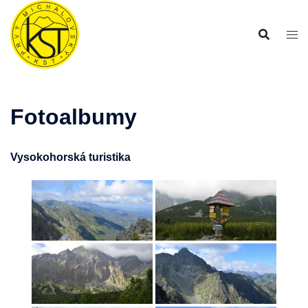
Preskočiť
na
obsah
Fotoalbumy
Vysokohorská turistika