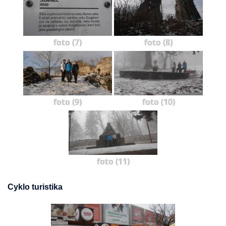
foto (7)
foto (8)
foto (9)
foto (10)
foto (11)
Cyklo turistika