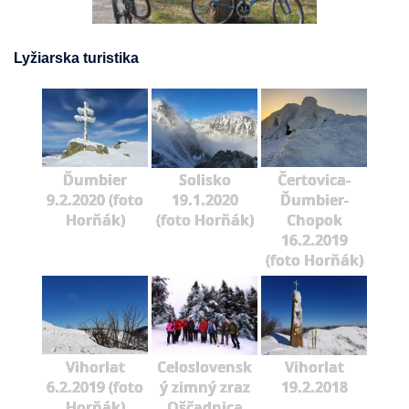
Lyžiarska turistika
Ďumbier
Solisko
Čertovica-
9.2.2020 (foto
19.1.2020
Ďumbier-
Horňák)
(foto Horňák)
Chopok
16.2.2019
(foto Horňák)
Vihorlat
Celoslovensk
Vihorlat
6.2.2019 (foto
ý zimný zraz
19.2.2018
Horňák)
Oščadnica