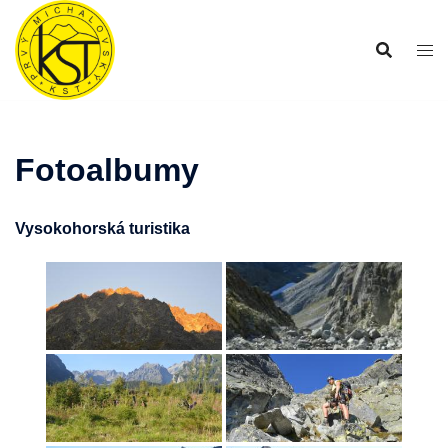
Preskočiť
na
obsah
Fotoalbumy
Vysokohorská turistika