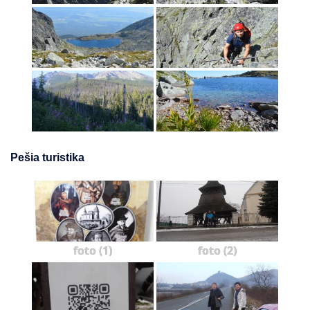
Pešia turistika
foto (1)
foto (2)