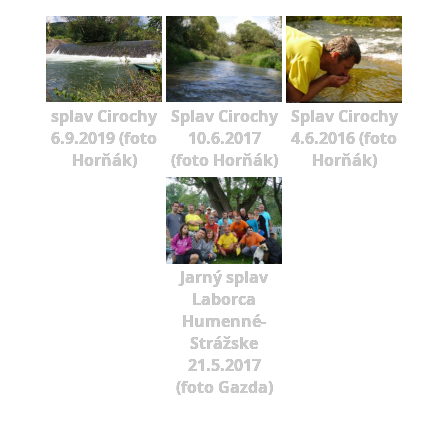
splav Cirochy
Splav Cirochy
Splav Cirochy
6.9.2019 (foto
10.6.2017
4.6.2016 (foto
Horňák)
(foto Horňák)
Horňák)
Jarný splav
Laborca
Humenné-
Strážske
21.5.2017
(foto Gazda)