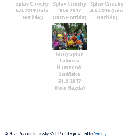
splav Cirochy
Splav Cirochy
Splav Cirochy
6.9.2019 (foto
10.6.2017
4.6.2016 (foto
Horňák)
(foto Horňák)
Horňák)
Jarný splav
Laborca
Humenné-
Strážske
21.5.2017
(foto Gazda)
© 2026 Prvý michalovský KST. Proudly powered by
Sydney