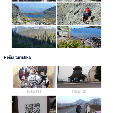
Pešia turistika
foto (1)
foto (2)