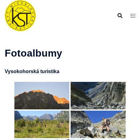
Preskočiť
na
obsah
Fotoalbumy
Vysokohorská turistika