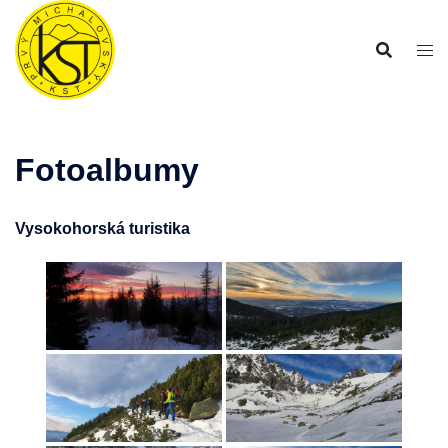
Preskočiť
na
obsah
Fotoalbumy
Vysokohorská turistika