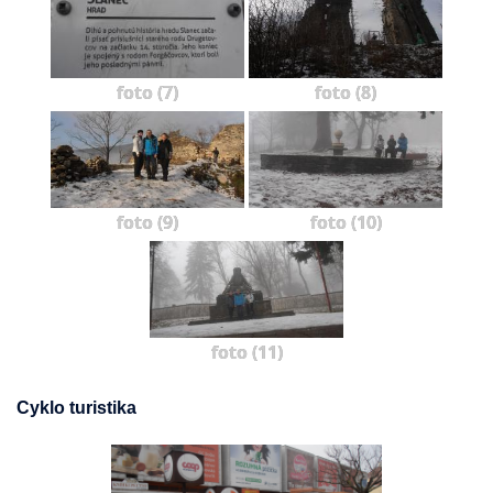
foto (7)
foto (8)
foto (9)
foto (10)
foto (11)
Cyklo turistika