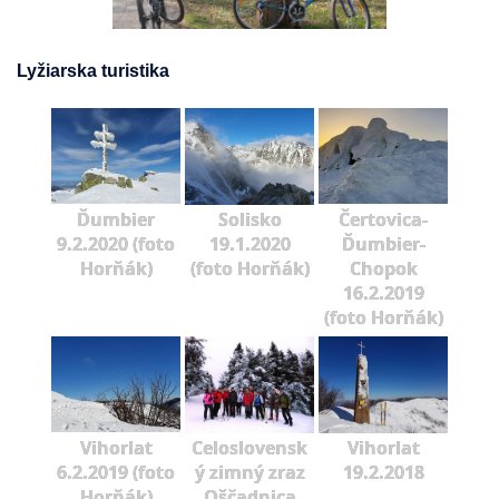
Lyžiarska turistika
Ďumbier
Solisko
Čertovica-
9.2.2020 (foto
19.1.2020
Ďumbier-
Horňák)
(foto Horňák)
Chopok
16.2.2019
(foto Horňák)
Vihorlat
Celoslovensk
Vihorlat
6.2.2019 (foto
ý zimný zraz
19.2.2018
Horňák)
Oščadnica