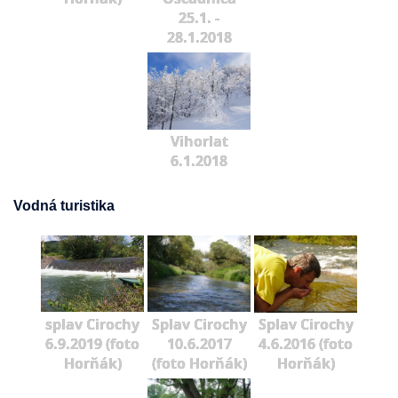
25.1. -
28.1.2018
Vihorlat
6.1.2018
Vodná turistika
splav Cirochy
Splav Cirochy
Splav Cirochy
6.9.2019 (foto
10.6.2017
4.6.2016 (foto
Horňák)
(foto Horňák)
Horňák)