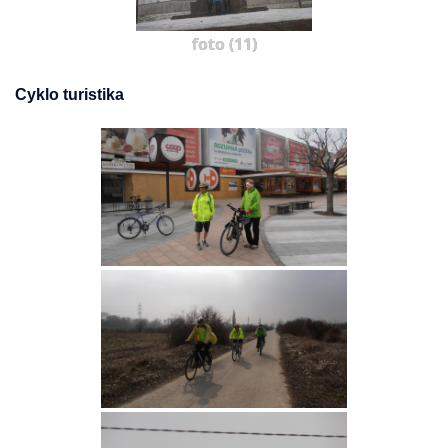
foto (11)
Cyklo turistika