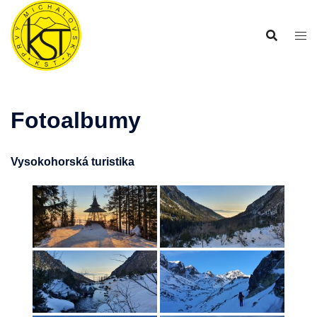
Preskočiť
na
obsah
Fotoalbumy
Vysokohorská turistika