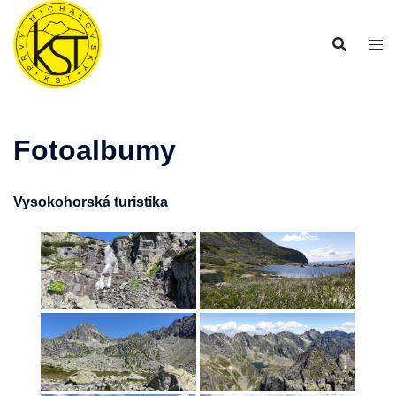
Preskočiť
na
obsah
Fotoalbumy
Vysokohorská turistika