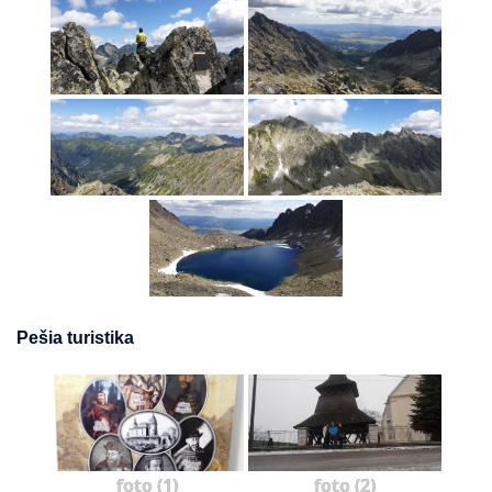
Pešia turistika
foto (1)
foto (2)