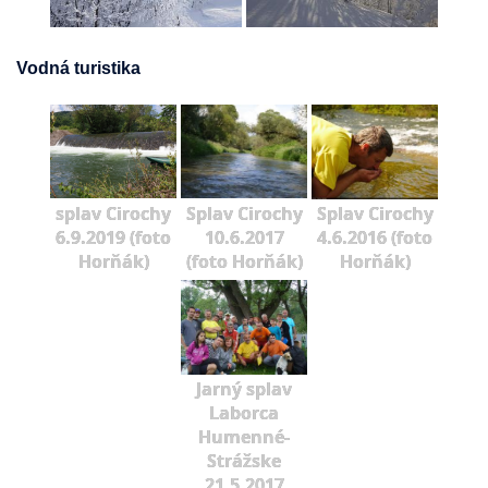
Vodná turistika
splav Cirochy
Splav Cirochy
Splav Cirochy
6.9.2019 (foto
10.6.2017
4.6.2016 (foto
Horňák)
(foto Horňák)
Horňák)
Jarný splav
Laborca
Humenné-
Strážske
21.5.2017