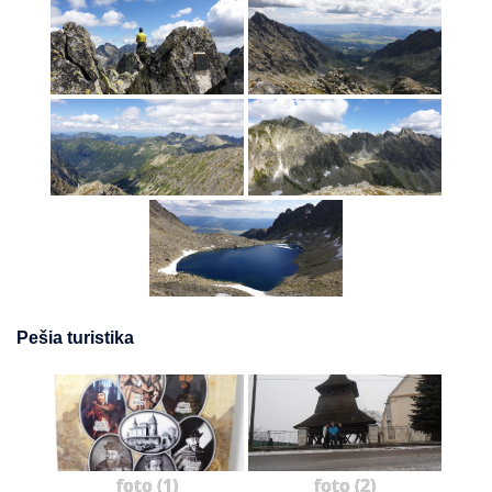
Pešia turistika
foto (1)
foto (2)