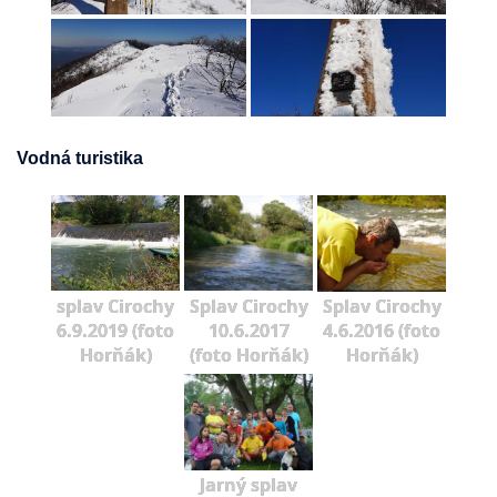
Vodná turistika
splav Cirochy
Splav Cirochy
Splav Cirochy
6.9.2019 (foto
10.6.2017
4.6.2016 (foto
Horňák)
(foto Horňák)
Horňák)
Jarný splav