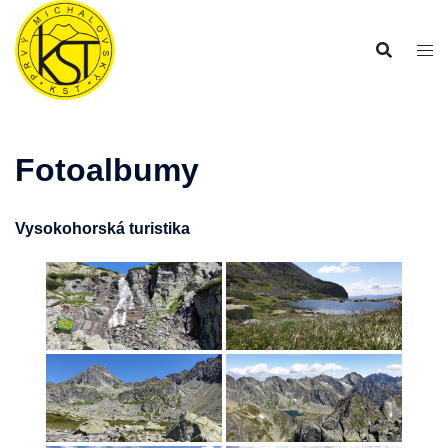
Preskočiť
na
obsah
Fotoalbumy
Vysokohorská turistika