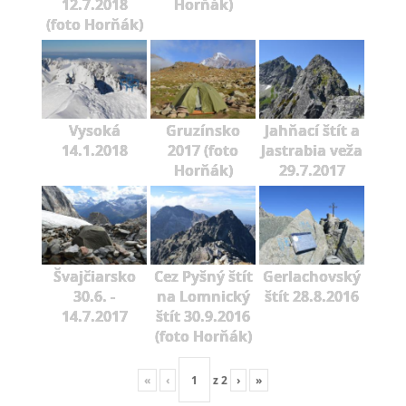
12.7.2018
Horňák)
(foto Horňák)
Vysoká
Gruzínsko
Jahňací štít a
14.1.2018
2017 (foto
Jastrabia veža
Horňák)
29.7.2017
Švajčiarsko
Cez Pyšný štít
Gerlachovský
30.6. -
na Lomnický
štít 28.8.2016
14.7.2017
štít 30.9.2016
(foto Horňák)
«
‹
z
2
›
»