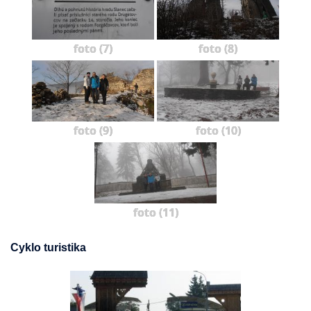
foto (7)
foto (8)
foto (9)
foto (10)
foto (11)
Cyklo turistika