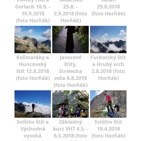
Gerlach 18.9. -
25.8. -
29.8.2018
19.9.2018
2.9.2018 (foto
(foto Horňák)
(foto Horňák)
Horňák)
Kežmaráky a
Javorové
Furkotský štít
Huncovský
štíty,
a Hrubý vrch
štít 12.8.2018
Strelecka
2.8.2018 (foto
(foto Horňák)
veža 8.8.2018
Horňák)
(foto Horňák)
Svišťov štít a
Základný
Svišťov štit
Východná
kurz VHT 4.5. -
19.4.2018
vysoká
6.5.2018 (foto
(foto Horňák)