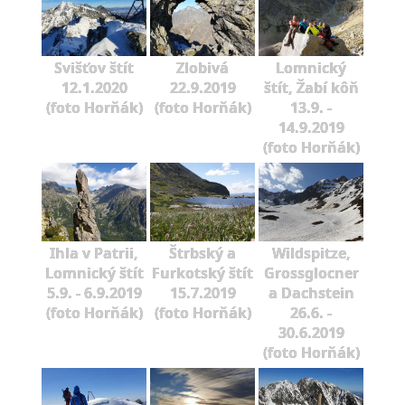
Svišťov štít
Zlobivá
Lomnický
12.1.2020
22.9.2019
štít, Žabí kôň
(foto Horňák)
(foto Horňák)
13.9. -
14.9.2019
(foto Horňák)
Ihla v Patrii,
Štrbský a
Wildspitze,
Lomnický štít
Furkotský štít
Grossglocner
5.9. - 6.9.2019
15.7.2019
a Dachstein
(foto Horňák)
(foto Horňák)
26.6. -
30.6.2019
(foto Horňák)