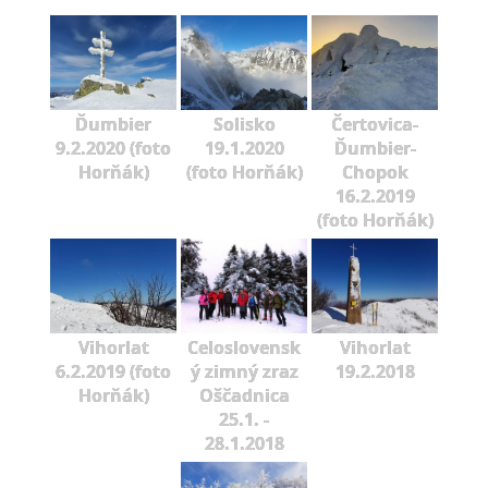
Ďumbier
Solisko
Čertovica-
9.2.2020 (foto
19.1.2020
Ďumbier-
Horňák)
(foto Horňák)
Chopok
16.2.2019
(foto Horňák)
Vihorlat
Celoslovensk
Vihorlat
6.2.2019 (foto
ý zimný zraz
19.2.2018
Horňák)
Oščadnica
25.1. -
28.1.2018