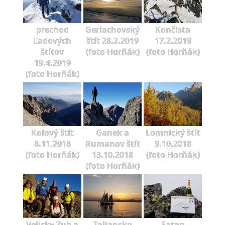
prechod
Gerlachovský
Končista
Ľadových
štít 28.2.2019
17.2.2019
štítov
(foto Horňák)
(foto Horňák)
19.4.2019
(foto Horňák)
Kolový štít
Ganek a
Lomnický štít
8.11.2018
Rumanov štít
9.10.2018
(foto Horňák)
13.10.2018
(foto Horňák)
(foto Horňák)
Velicky Zub a
Taliansko
Satan