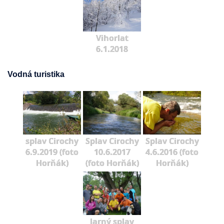
Vihorlat
6.1.2018
Vodná turistika
splav Cirochy
Splav Cirochy
Splav Cirochy
6.9.2019 (foto
10.6.2017
4.6.2016 (foto
Horňák)
(foto Horňák)
Horňák)
Jarný splav