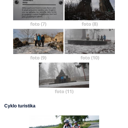
foto (7)
foto (8)
foto (9)
foto (10)
foto (11)
Cyklo turistika