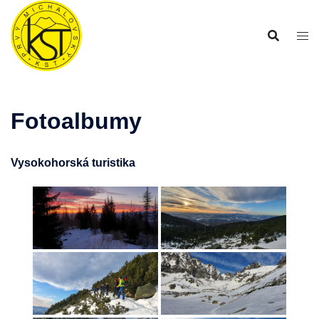
Preskočiť
na
obsah
Fotoalbumy
Vysokohorská turistika