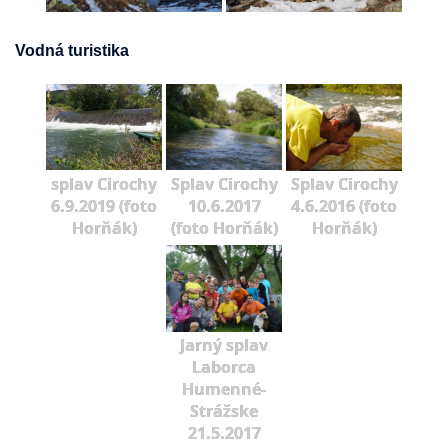
Vodná turistika
splav Cirochy
Splav Cirochy
Splav Cirochy
6.9.2019 (foto
10.6.2017
4.6.2016 (foto
Horňák)
(foto Horňák)
Horňák)
Jarný splav
Laborca
Humenné-
Strážske
21.5.2017