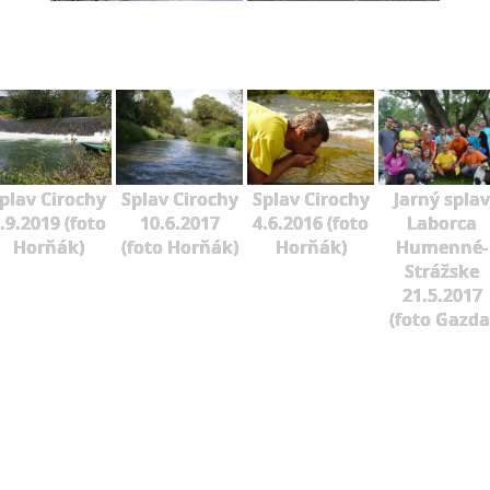
plav Cirochy
Splav Cirochy
Splav Cirochy
Jarný splav
.9.2019 (foto
10.6.2017
4.6.2016 (foto
Laborca
Horňák)
(foto Horňák)
Horňák)
Humenné-
Strážske
21.5.2017
(foto Gazda