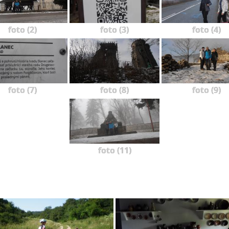
foto (2)
foto (3)
foto (4)
foto (7)
foto (8)
foto (9)
foto (11)