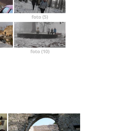
foto (5)
foto (10)