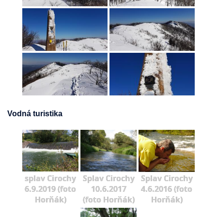
Vodná turistika
splav Cirochy
Splav Cirochy
Splav Cirochy
6.9.2019 (foto
10.6.2017
4.6.2016 (foto
Horňák)
(foto Horňák)
Horňák)