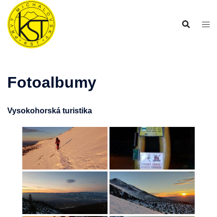
Preskočiť
na
obsah
Fotoalbumy
Vysokohorská turistika