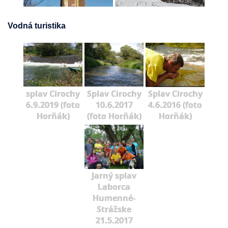
Vodná turistika
splav Cirochy
Splav Cirochy
Splav Cirochy
6.9.2019 (foto
10.6.2017
4.6.2016 (foto
Horňák)
(foto Horňák)
Horňák)
Jarný splav
Laborca
Humenné-
Strážske
21.5.2017