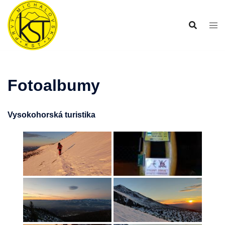
Preskočiť
na
obsah
Fotoalbumy
Vysokohorská turistika