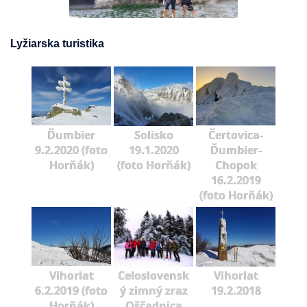
Lyžiarska turistika
Ďumbier
Solisko
Čertovica-
9.2.2020 (foto
19.1.2020
Ďumbier-
Horňák)
(foto Horňák)
Chopok
16.2.2019
(foto Horňák)
Vihorlat
Celoslovensk
Vihorlat
6.2.2019 (foto
ý zimný zraz
19.2.2018
Horňák)
Oščadnica