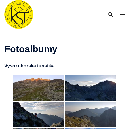
Preskočiť
na
obsah
Fotoalbumy
Vysokohorská turistika