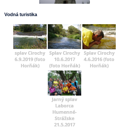
Vodná turistika
splav Cirochy
Splav Cirochy
Splav Cirochy
6.9.2019 (foto
10.6.2017
4.6.2016 (foto
Horňák)
(foto Horňák)
Horňák)
Jarný splav
Laborca
Humenné-
Strážske
21.5.2017