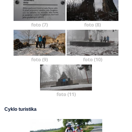
foto (7)
foto (8)
foto (9)
foto (10)
foto (11)
Cyklo turistika