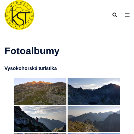
Preskočiť
na
obsah
Fotoalbumy
Vysokohorská turistika