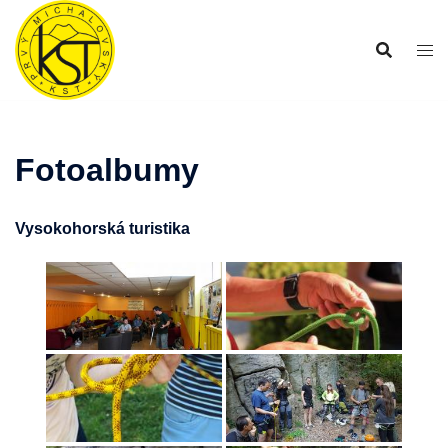
Preskočiť
na
obsah
Fotoalbumy
Vysokohorská turistika