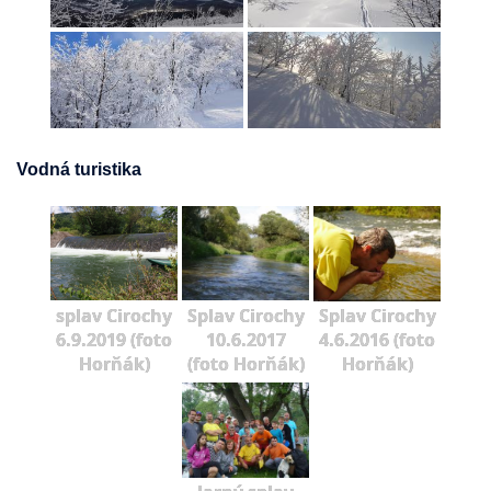
Vodná turistika
splav Cirochy
Splav Cirochy
Splav Cirochy
6.9.2019 (foto
10.6.2017
4.6.2016 (foto
Horňák)
(foto Horňák)
Horňák)