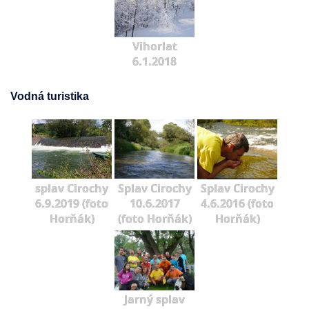
Vihorlat
6.1.2018
Vodná turistika
splav Cirochy
Splav Cirochy
Splav Cirochy
6.9.2019 (foto
10.6.2017
4.6.2016 (foto
Horňák)
(foto Horňák)
Horňák)
Jarný splav