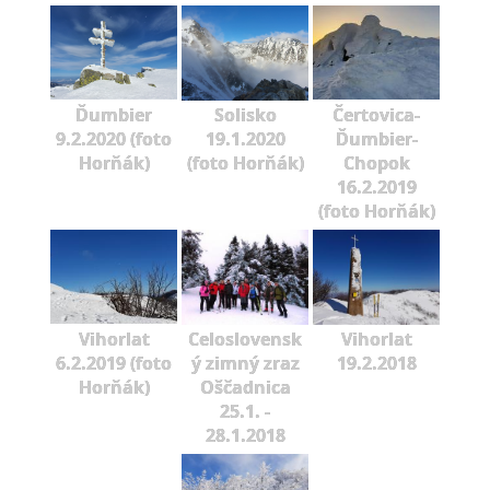
Ďumbier
Solisko
Čertovica-
9.2.2020 (foto
19.1.2020
Ďumbier-
Horňák)
(foto Horňák)
Chopok
16.2.2019
(foto Horňák)
Vihorlat
Celoslovensk
Vihorlat
6.2.2019 (foto
ý zimný zraz
19.2.2018
Horňák)
Oščadnica
25.1. -
28.1.2018