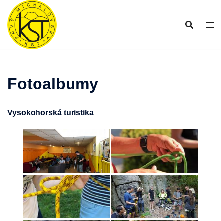
Preskočiť
na
obsah
Fotoalbumy
Vysokohorská turistika